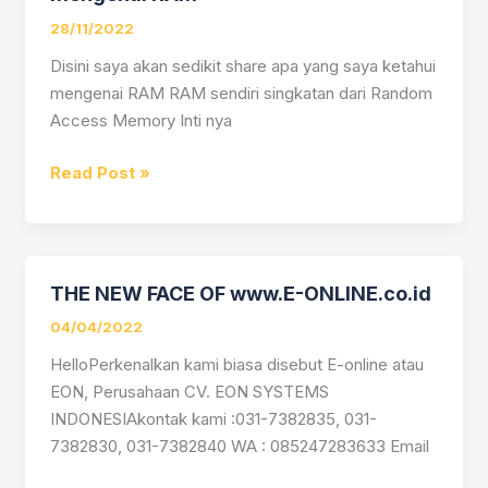
RAM
28/11/2022
Disini saya akan sedikit share apa yang saya ketahui
mengenai RAM RAM sendiri singkatan dari Random
Access Memory Inti nya
Read Post »
THE NEW FACE OF www.E-ONLINE.co.id
THE
NEW
04/04/2022
FACE
HelloPerkenalkan kami biasa disebut E-online atau
OF
EON, Perusahaan CV. EON SYSTEMS
www.E-
INDONESIAkontak kami :031-7382835, 031-
ONLINE.co.id
7382830, 031-7382840 WA : 085247283633 Email