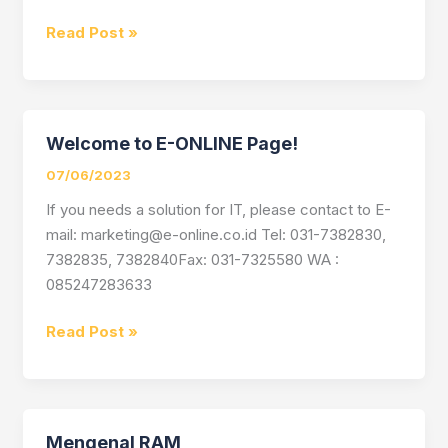
Read Post »
Welcome to E-ONLINE Page!
Welcome
to
07/06/2023
E-
If you needs a solution for IT, please contact to E-
ONLINE
mail: marketing@e-online.co.id Tel: 031-7382830,
Page!
7382835, 7382840Fax: 031-7325580 WA :
085247283633
Read Post »
Mengenal RAM
Mengenal