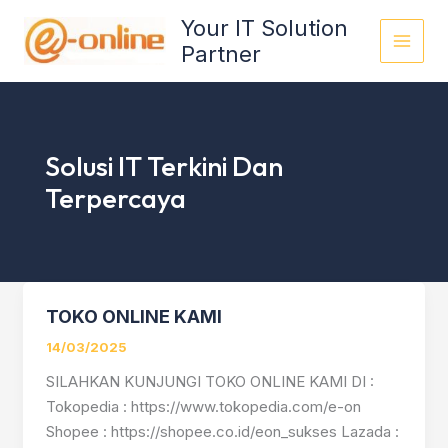
Skip
Your IT Solution
to
Partner
content
Solusi IT Terkini Dan
Terpercaya
TOKO ONLINE KAMI
TOKO
ONLINE
14/03/2025
KAMI
SILAHKAN KUNJUNGI TOKO ONLINE KAMI DI :
Tokopedia : https://www.tokopedia.com/e-on
Shopee : https://shopee.co.id/eon_sukses Lazada :