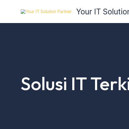
Skip
Your IT Solutio
to
content
Solusi IT Ter