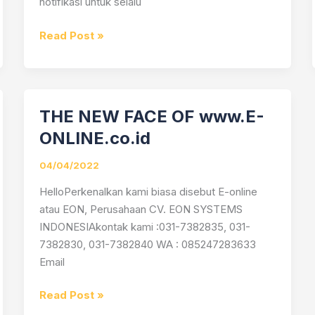
notifikasi untuk selalu
Read Post »
THE NEW FACE OF www.E-
THE
NEW
ONLINE.co.id
FACE
OF
04/04/2022
www.E-
HelloPerkenalkan kami biasa disebut E-online
ONLINE.co.id
atau EON, Perusahaan CV. EON SYSTEMS
INDONESIAkontak kami :031-7382835, 031-
7382830, 031-7382840 WA : 085247283633
Email
Read Post »