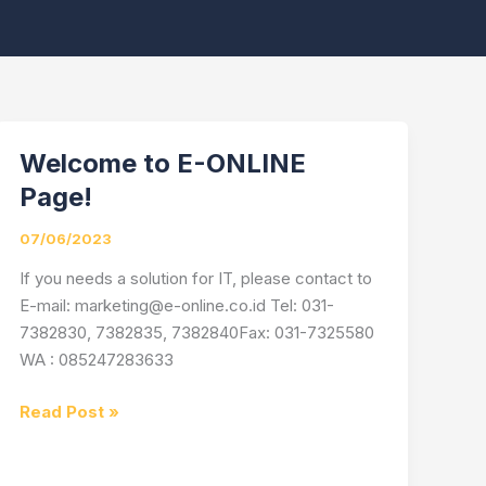
Welcome to E-ONLINE
Welcome
to
Page!
E-
ONLINE
07/06/2023
Page!
If you needs a solution for IT, please contact to
E-mail: marketing@e-online.co.id Tel: 031-
7382830, 7382835, 7382840Fax: 031-7325580
WA : 085247283633
Read Post »